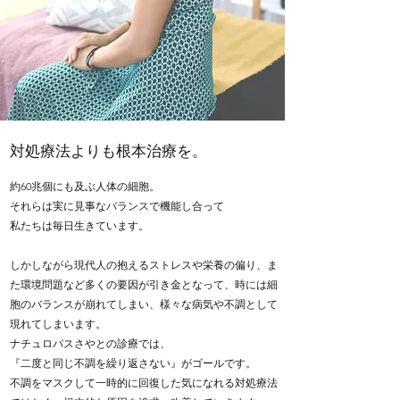
対処療法よりも根本治療を。
約60兆個にも及ぶ人体の細胞。
それらは実に見事なバランスで機能し合って
私たちは毎日生きています。
しかしながら現代人の抱えるストレスや栄養の偏り、ま
た環境問題など多くの要因が引き金となって、時には細
胞のバランスが崩れてしまい、様々な病気や不調として
現れてしまいます。
ナチュロパスさやとの診療では、
『二度と同じ不調を繰り返さない』がゴールです。
不調をマスクして一時的に回復した気になれる対処療法