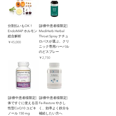
分割払いもOK！
[診療中患者様限定]
EndoMAP ホルモン
MediHerb Herbal
総合解析
Throat Spray ナチュ
ロパスが選ぶ、クリ
価格
￥45,000
ニック専用ハーバル
のどスプレー
価格
￥2,750
[診療中患者様限定]
[診療中患者様限定]
体ですぐに使える活
Fe-Restore やさし
性型CoQ10 ユビキ
く、効率よく鉄分を
ノール 150 mg
補給したい方へ