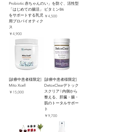
Probiotic 赤ちゃんの
い」を防ぐ、活性型
「はじめての腸活」
ビタミンB6
をサポートする乳児
価格
￥4,500
用プロバイオティク
ス
価格
￥4,900
[診療中患者様限定]
[診療中患者様限定]
Mito Xcell
DetoxClearデトック
スクリア l 内側から
価格
￥15,000
整える、肝臓・腸・
肌のトータルサポー
ト
価格
￥9,700