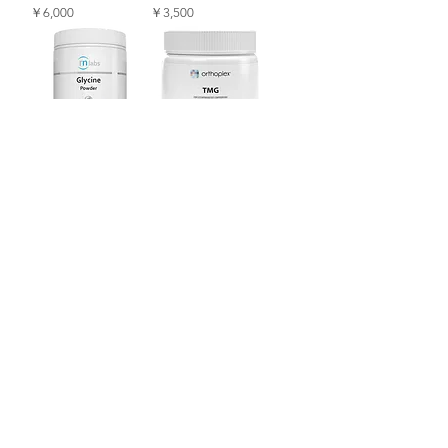
価格
価格
￥6,000
￥3,500
[診療中患者様限定]
[診療中患者様限定]
RN Labs Glycine
TMG（トリメチルグ
Powder（グリシン
リシン）
パウダー）100g
価格
￥6,700
価格
￥3,900
もっと見る