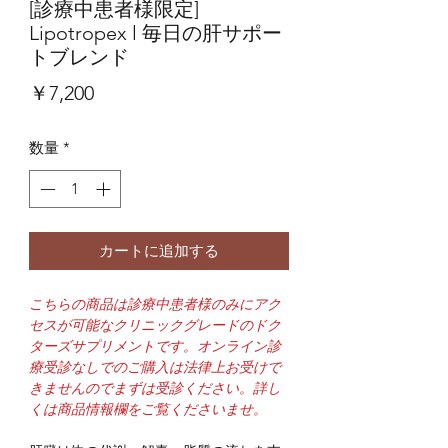
[診療中患者様限定]
Lipotropex l 毎日の肝サポー
トブレンド
価
￥7,200
格
数量
*
カートに追加する
こちらの商品は診療中患者様のみにアク
セスが可能なクリニックグレードのドク
ターズサプリメントです。オンライン診
療受診なしでのご購入は法律上お受けで
きませんのでまずは受診ください。詳し
くは商品情報欄をご覧くださいませ。