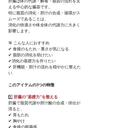
肝臓は体の代謝・解毒・脂質の流れを支
える中心的な臓器です。
特に脂質の消化・胆汁の合成・循環がス
ムーズであることは、
消化の快適さや体全体の代謝力に大きく
影響します。
🎯 こんな人におすすめ
✔ 食後のもたれ・重さが気になる
✔ 脂肪の消化を助けたい
✔消化の基礎力を作りたい
✔ 肝機能・胆汁の流れを穏やかに整えた
い
このアイテムの3つの特徴
1️⃣
肝臓の“基礎力”を整える
肝臓で脂質代謝や胆汁酸の合成・排出が
滞ると、
✔ 胃もたれ
✔ 胸やけ
✔ 食後の膨満感