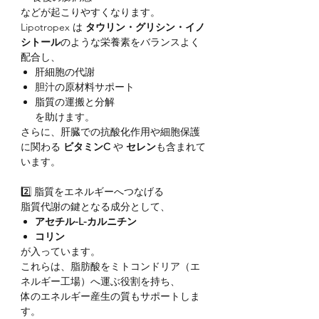
などが起こりやすくなります。
Lipotropex は
タウリン・グリシン・イノ
シトール
のような栄養素をバランスよく
配合し、
肝細胞の代謝
胆汁の原材料サポート
脂質の運搬と分解
を助けます。
さらに、肝臓での抗酸化作用や細胞保護
に関わる
ビタミンC
や
セレン
も含まれて
います。
2️⃣ 脂質をエネルギーへつなげる
脂質代謝の鍵となる成分として、
アセチル-L-カルニチン
コリン
が入っています。
これらは、脂肪酸をミトコンドリア（エ
ネルギー工場）へ運ぶ役割を持ち、
体のエネルギー産生の質もサポートしま
す。