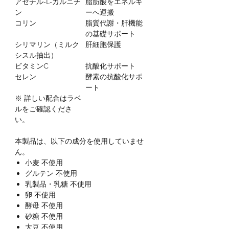
アセチル-L-カルニチ
脂肪酸をエネルギ
ン
ーへ運搬
コリン
脂質代謝・肝機能
の基礎サポート
シリマリン（ミルク
肝細胞保護
シスル抽出）
ビタミンC
抗酸化サポート
セレン
酵素の抗酸化サポ
ート
※ 詳しい配合はラベ
ルをご確認くださ
い。
本製品は、以下の成分を使用していませ
ん。
小麦 不使用
グルテン 不使用
乳製品・乳糖 不使用
卵 不使用
酵母 不使用
砂糖 不使用
大豆 不使用