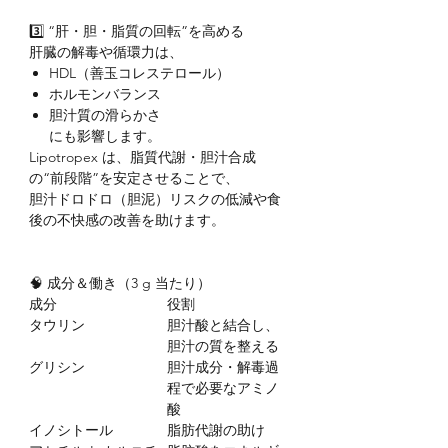
3️⃣ “肝・胆・脂質の回転”を高める
肝臓の解毒や循環力は、
HDL（善玉コレステロール）
ホルモンバランス
胆汁質の滑らかさ
にも影響します。
Lipotropex は、脂質代謝・胆汁合成
の“前段階”を安定させることで、
胆汁ドロドロ（胆泥）リスクの低減や食
後の不快感の改善を助けます。
🧠 成分＆働き（3 g 当たり）
成分
役割
タウリン
胆汁酸と結合し、
胆汁の質を整える
グリシン
胆汁成分・解毒過
程で必要なアミノ
酸
イノシトール
脂肪代謝の助け