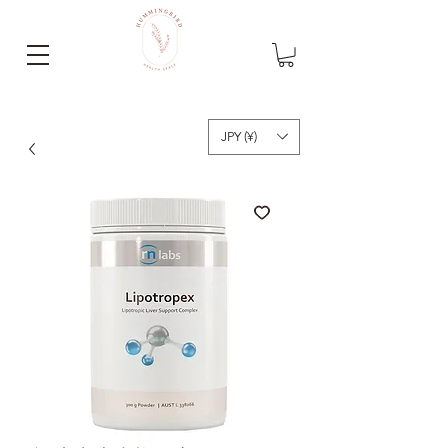
JPY (¥)