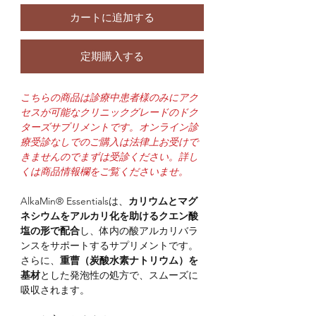
カートに追加する
定期購入する
こちらの商品は診療中患者様のみにアク
セスが可能なクリニックグレードのドク
ターズサプリメントです。オンライン診
療受診なしでのご購入は法律上お受けで
きませんのでまずは受診ください。詳し
くは商品情報欄をご覧くださいませ。
AlkaMin® Essentialsは、
カリウムとマグ
ネシウムをアルカリ化を助けるクエン酸
塩の形で配合
し、体内の酸アルカリバラ
ンスをサポートするサプリメントです。
さらに、
重曹（炭酸水素ナトリウム）を
基材
とした発泡性の処方で、スムーズに
吸収されます。