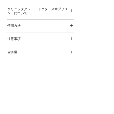
クリニックグレード ドクターズサプリメ
ントについて
本製品は一般向け販売されているものよ
使用方法
りももう一段階品質や含有量にこだわっ
たアイテムで、
オンライン診療
なしでの
特別な指示がない場合は以下の量で使用
提供は法律上禁止されているためナチュ
注意事項
ください。
ロパスさやからの提案なしでのご提供は
成人:
付属のすりきり1杯（約6.5g）を1日
注意事項
出来兼ねます。まずはオンライン診療に
1回。
含有量
⚠
本製品にはセレンが含まれていま
てご相談ください。
す。過剰摂取にご注意ください。（成
対象の診療メニュー
商品サイズ
人のサプリメントからのセレン摂取は
変化を実感する120日パーソナル診療
320g パウダー
送料に関して
1日150μgを超えないようにしてくだ
120日診療＋原因究明フルコース検査
25,000円以上のお買い物で、世界中どこでも送料無料でお届けします。
さい）
120日 変化を実感するペア診療
25,000円未満の場合は、送料として一律1,000円を頂戴しております。
8g（付属スプーン1杯）に含まれる成
⚠ ビタミン・ミネラル補給は、バラ
分：
ンスの取れた食事の代わりにはなりま
ご購入をご希望の診療中の患者様
Ingredient
せん。
8 g
まずはナチュロパスさやにご相談くだ
⚠
1回分（8g）あたりナトリウム
さい
Potassium citrate
189mg（重曹由来）、カリウム100mg
276 mg
以前に診療を受けていた患者様
equiv. Potassium
を含みます。
100 mg
12ヶ月以上診療を受けていない患者様
⚠ 亜硫酸塩を含みます。
は
フォローアップ診療
にてご相談くだ