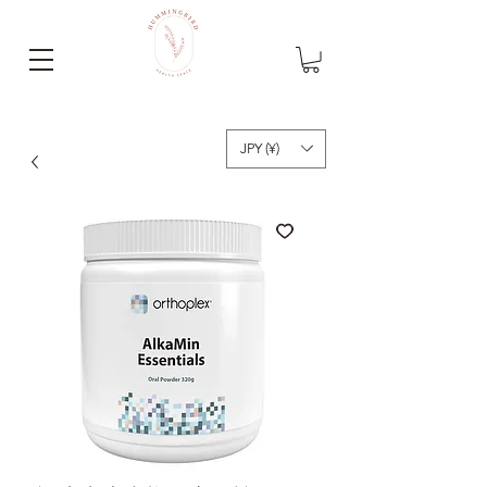
JPY (¥)