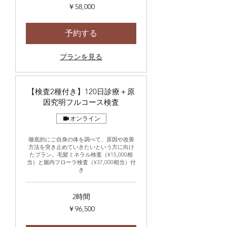
58,000
￥58,000
円
予約する
プランを見る
【検査2種付き】120日診療＋原
因究明フルコース検査
オンライン
徹底的にご自身の体を調べて、原因や改善
方法を突き止めていきたいという方に向け
たプラン。毛髪ミネラル検査（¥15,000相
当）と腸内フローラ検査（¥37,000相当）付
き
2時間
96,500
￥96,500
円