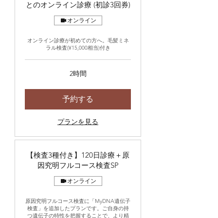
とのオンライン診療 (初診3回券)
オンライン
オンライン診療が初めての方へ。毛髪ミネ
ラル検査(¥15,000相当)付き
2時間
予約する
プランを見る
【検査3種付き】120日診療＋原
因究明フルコース検査SP
オンライン
原因究明フルコース検査に「MyDNA遺伝子
検査」を追加したプランです。ご自身の持
つ遺伝子の特性を把握することで、より精