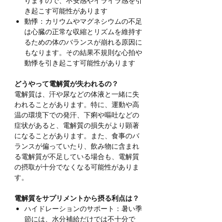
りますので、不安感やイライラ感を引
き起こす可能性があります
動悸：カリウムやマグネシウムの不足
は心臓の正常な収縮とリズムを維持す
るための体のバランスが崩れる原因に
もなります。その結果不規則な心拍や
動悸を引き起こす可能性があります
どうやって電解質が失われるの？
電解質は、汗や尿などの体液と一緒に失
われることがあります。特に、運動や高
温の環境下での発汗、下痢や嘔吐などの
症状があると、電解質の損失がより顕著
になることがあります。また、食事のバ
ランスが偏っていたり、飲み物に含まれ
る電解質が不足している場合も、電解質
の摂取が十分でなくなる可能性がありま
す。
電解質をサプリメントから摂る利点は？
ハイドレーションのサポート：暑い季
節には、水分補給だけでは不十分で