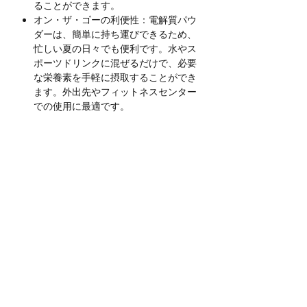
ることができます。
オン・ザ・ゴーの利便性：電解質パウ
ダーは、簡単に持ち運びできるため、
忙しい夏の日々でも便利です。水やス
ポーツドリンクに混ぜるだけで、必要
な栄養素を手軽に摂取することができ
ます。外出先やフィットネスセンター
での使用に最適です。
内容量
90g (30回分)
使用方法
本品３gをお水やお茶に混ぜてご使用く
注意事項
ださい。本品は無味無臭です、どの飲み
物に入れても味が変わることなくミネラ
使用量を必ず守ってご使用ください
ルの摂取ができます。
原材料
体に異常が現れた場合は直ちに使用を
中止し医療機関を当たってください
マグネシウムシトラート、塩（塩化ナト
本品はバランスの良い食事の代わりに
リウム）、L-グルタミン、クエン酸カリ
送料に関して
なるものではありません