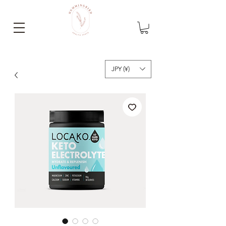
JPY (¥)