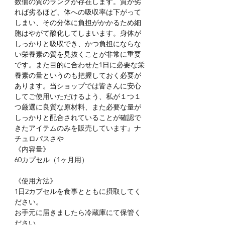
数個の質のランクが存在します。質が劣
れば劣るほど、体への吸収率は下がって
しまい、その分体に負担がかかるため細
胞はやがて酸化してしまいます。身体が
しっかりと吸収でき、かつ負担にならな
い栄養素の質を見抜くことが非常に重要
です。また目的に合わせた1日に必要な栄
養素の量というのも把握しておく必要が
あります。当ショップでは皆さんに安心
してご使用いただけるよう、私が１つ１
つ厳選に良質な原材料、また必要な量が
しっかりと配合されていることが確認で
きたアイテムのみを販売しています』ナ
チュロパスさや
《内容量》
60カプセル（1ヶ月用）
《使用方法》
1日2カプセルを食事とともに摂取してく
ださい。
お手元に届きましたら冷蔵庫にて保管く
ださい