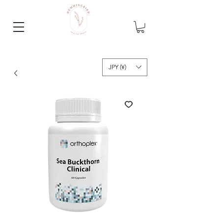
JPY (¥)