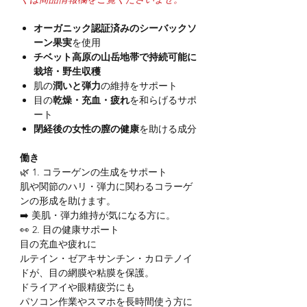
オーガニック認証済みのシーバックソ
ーン果実
を使用
チベット高原の山岳地帯で持続可能に
栽培・野生収穫
肌の
潤いと弾力
の維持をサポート
目の
乾燥・充血・疲れ
を和らげるサポ
ート
閉経後の女性の膣の健康
を助ける成分
働き
🌿 1. コラーゲンの生成をサポート
肌や関節のハリ・弾力に関わるコラーゲ
ンの形成を助けます。
➡️ 美肌・弾力維持が気になる方に。
👀 2. 目の健康サポート
目の充血や疲れに
ルテイン・ゼアキサンチン・カロテノイ
ドが、目の網膜や粘膜を保護。
ドライアイや眼精疲労にも
パソコン作業やスマホを長時間使う方に