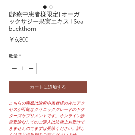
[診療中患者様限定] オーガニ
ックサジー果実エキス l Sea
buckthorn
価
￥6,800
格
数量
*
カートに追加する
こちらの商品は診療中患者様のみにアク
セスが可能なクリニックグレードのドク
ターズサプリメントです。オンライン診
療受診なしでのご購入は法律上お受けで
きませんのでまずは受診ください。詳し
くは商品情報欄をご覧くださいませ。