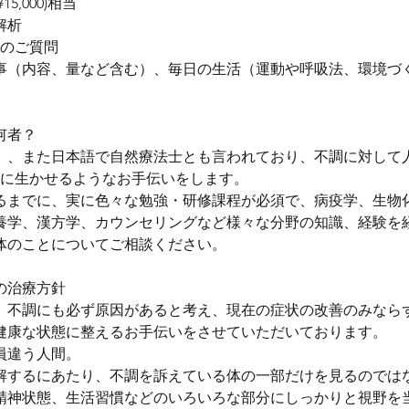
5,000)相当
解析
でのご質問
事（内容、量など含む）、毎日の生活（運動や呼吸法、環境づ
何者？
』、また日本語で自然療法士とも言われており、不調に対して
限に生かせるようなお手伝いをします。
るまでに、実に色々な勉強・研修課程が必須で、病疫学、生物
養学、漢方学、カウンセリングなど様々な分野の知識、経験を
体のことについてご相談ください。
の治療方針
、不調にも必ず原因があると考え、現在の症状の改善のみなら
健康な状態に整えるお手伝いをさせていただいております。
員違う人間。
解するにあたり、不調を訴えている体の一部だけを見るのでは
精神状態、生活習慣などのいろいろな部分にしっかりと視野を