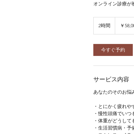
オンライン診療が初
58,000
円
2時間
2
￥58,0
時
間
今すぐ予約
サービス内容
あなたのそのお悩
・とにかく疲れや
・慢性頭痛でいつ
・体重がどうして
・生活習慣病・予