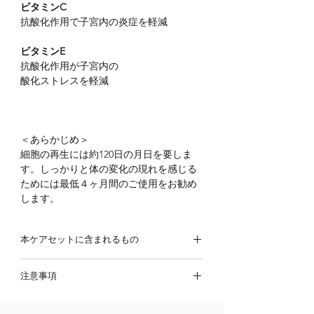
ビタミンC
抗酸化作用で子宮内の炎症を軽減
ビタミンE
抗酸化作用が子宮内の
酸化ストレスを軽減
＜あらかじめ＞
細胞の再生には約120日の月日を要しま
す。しっかりと体の変化の現れを感じる
ためには最低４ヶ月間のご使用をお勧め
します。
本ケアセットに含まれるもの
[家族で使える] 高純度 オメガ３ l EPA
注意事項
DHA l ソフトジェルタイプ
Womens Multi 女性が女性らしくあり
ビタミン類が吸収されると尿の色が黄
続けるためのサプリ