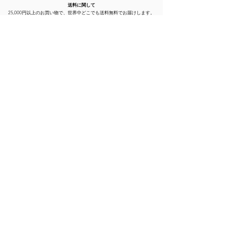
色く変化することがあります。吸収で
送料に関して
きているサインであり、異常ではあり
25,000円以上のお買い物で、世界中どこでも送料無料でお届けします。
25,000円未満の場合は、送料として一律1,000円を頂戴しております。
ません。
医師などの推奨のもと使用してくださ
い。
すでに診断の下っている疾患をお持ち
の方は正しい方向性のためにも
ナチュ
ロパスさやとのオンライン診療
を先に
受診されることをおすすめします。
口から直接摂取する以外の使用はしな
いこと。
体に合わない場合は使用を中止してく
ださい。
[診療中患者様限定] Biome Baby
[診療中患者様限定] 「飲んでも働
Probiotic 赤ちゃんの「はじめての腸
い」を防ぐ、活性型ビタミンB6