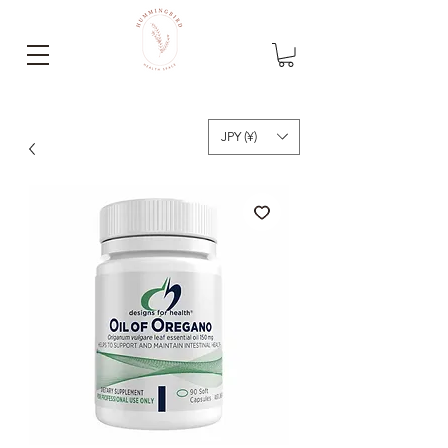
JPY (¥)