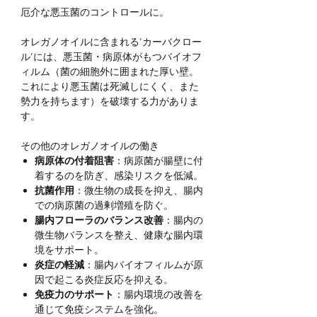
厄介な悪玉菌のコントロールに。
オレガノオイルに含まれる’カーバクロー
ル’には、悪玉菌・病原体がもつバイオフ
ィルム（菌の細胞外に囲まれた厚い壁。
これにより悪玉菌は死滅しにくく、また
勢力を持ちます）を破壊する力がありま
す。
その他のオレガノオイルの働き
病原体の付着阻害
：病原菌が腸壁に付
着するのを防ぎ、感染リスクを低減。
抗菌作用
：微生物の成長を抑え、腸内
での病原菌の過剰増殖を防ぐ。
腸内フローラのバランス改善
：腸内の
微生物バランスを整え、健康な腸内環
境をサポート。
炎症の軽減
：腸内バイオフィルムが原
因で起こる炎症反応を抑える。
免疫力のサポート
：腸内環境の改善を
通じて免疫システムを強化。