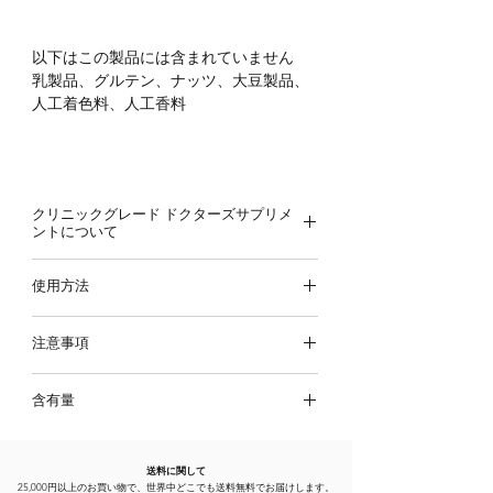
以下はこの製品には含まれていません
乳製品、グルテン、ナッツ、大豆製品、
人工着色料、人工香料
クリニックグレード ドクターズサプリメ
ントについて
本製品は一般向け販売されているものよ
使用方法
りももう一段階品質や含有量にこだわっ
たアイテムで、
オンライン診療
なしでの
特別な指示がない場合は1日2粒食事と一
提供は法律上禁止されているためナチュ
注意事項
緒にご使用ください
ロパスさやからの提案なしでのご提供は
出来兼ねます。まずはオンライン診療に
含有量
注意事項
てご相談ください。
栄養補助食品は、バランスの取れた食
対象の診療メニュー
商品サイズ
事の代わりにはなりません
変化を実感する120日パーソナル診療
90カプセル
送料に関して
開封後は30度以下の涼しい場所で直射
120日診療＋原因究明フルコース検査
25,000円以上のお買い物で、世界中どこでも送料無料でお届けします。