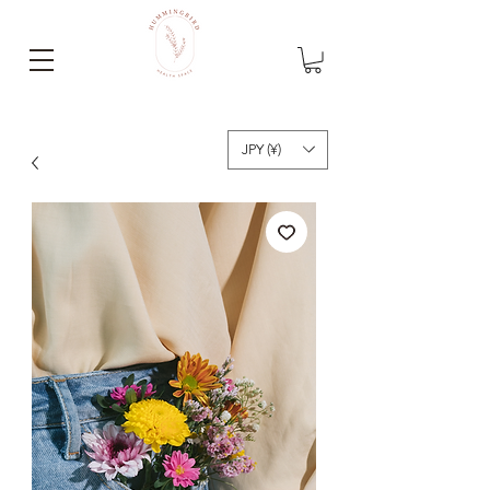
JPY (¥)