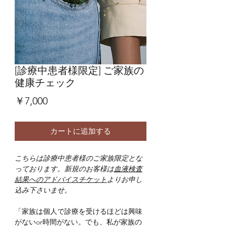
[診療中患者様限定] ご家族の
健康チェック
価
￥7,000
格
カートに追加する
こちらは診療中患者様のご家族限定とな
っております。新規のお客様は
血液検査
結果へのアドバイスチケット
よりお申し
込み下さいませ。
「家族は個人で診療を受けるほどは興味
がないor時間がない。でも、私が家族の