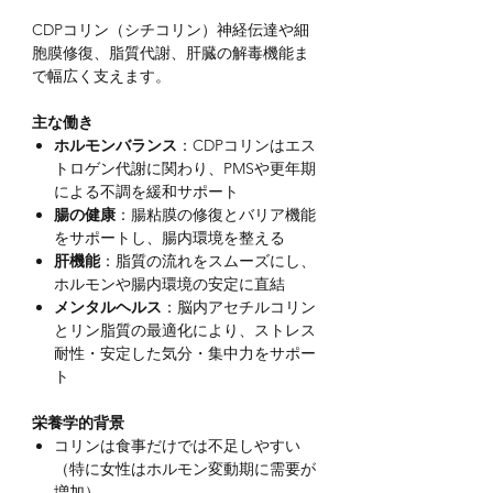
CDPコリン（シチコリン）神経伝達や細
胞膜修復、脂質代謝、肝臓の解毒機能ま
で幅広く支えます。
主な働き
ホルモンバランス
：CDPコリンはエス
トロゲン代謝に関わり、PMSや更年期
による不調を緩和サポート
腸の健康
：腸粘膜の修復とバリア機能
をサポートし、腸内環境を整える
肝機能
：脂質の流れをスムーズにし、
ホルモンや腸内環境の安定に直結
メンタルヘルス
：脳内アセチルコリン
とリン脂質の最適化により、ストレス
耐性・安定した気分・集中力をサポー
ト
栄養学的背景
コリンは食事だけでは不足しやすい
（特に女性はホルモン変動期に需要が
増加）