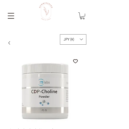
JPY (¥)