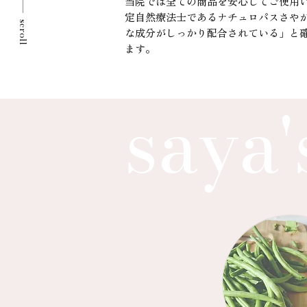
当院では全ての商品を安心してご使用
定自然療法士であるナチュロパスさや
scroll
な成分がしっかり配合されている」と
ます。
saya'