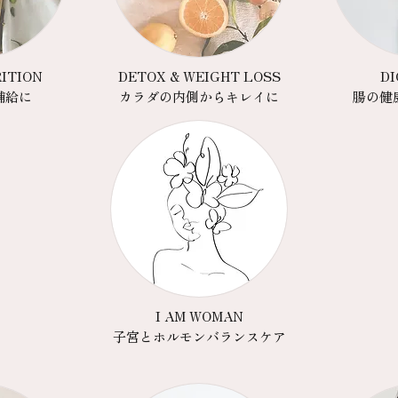
ITION
DETOX & WEIGHT LOSS
DI
補給に
カラダの内側からキレイに
腸の健
I AM WOMAN
子宮とホルモンバランスケア