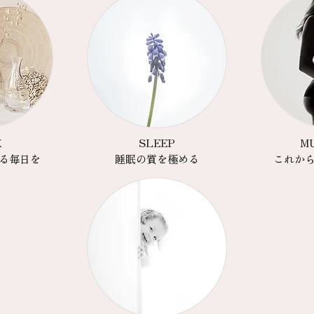
X
SLEEP
MU
れる毎日を
​睡眠の質を極める
​これか