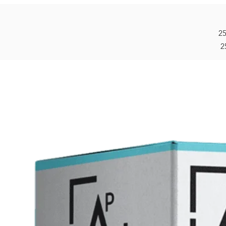
総脂質 3.0g
そのうち飽和脂肪酸 1.3g
炭水化物 7.4g
2
そのうち砂糖 0.6g
食物繊維 1.6g
（ビタミンミネラル分の栄養価表記