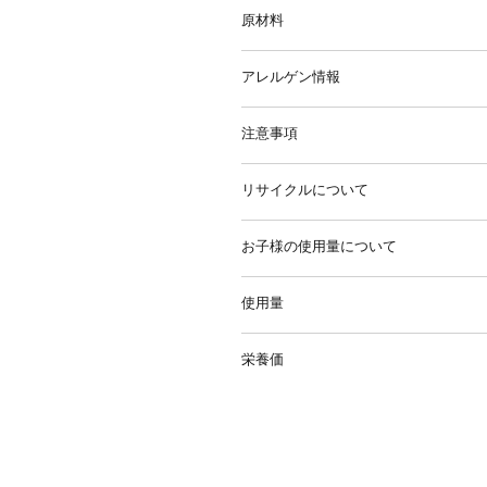
はい。
原材料
ただしご自身の健康と照らし合わせ
い。
（’オーガニック’の記載があるも
アレルゲン情報
植物性オーガニックプロテイン（発
ックライスミルク、オーガニックコ
ーガニック引き割り亜麻仁、オーガ
注意事項
この商品の製造工場は乳製品、魚、
（ペクチン、オーガニックイヌリン
アレルギーをお持ちの方は原材
（0.3％）、オーガニックビタミ
リサイクルについて
万が一体に異変が起こった場合
ーガニックグアバ、オーガニックア
さい。
アナトー）、プロバイオティック GanedenBC3
本商品の入れ物はリサイクルが可能
ソーマチン（甘味料として）、オー
お子様の使用量について
ル可能品として分別ください。
体重が10キロ未満のお子様
使用量
大人の約半分の量をお勧めします
体重が10-15キロのお子様
1回につき30gのプロテインパウダ
大人の約2/3の量をお勧めします(2
栄養価
（栄養価は30g使用した際のものが
体重が15キロ以上のお子様
1回分（30g）あたり
大人と同じ量をご使用ください
エネルギー 492KJ
タンパク質 15.1g
＊ただし本製品は母乳や粉ミルクの
グルテン 検出されず
はあくまでもめやすとします。