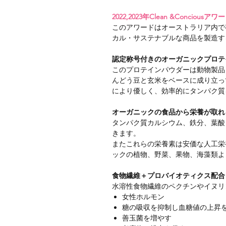
2022,2023年Clean &Conciou
このアワードはオーストラリア内で
カル・サステナブルな商品を製造す
認定称号付きのオーガニックプロテ
このプロテインパウダーは動物製品
んどう豆と玄米をベースに成り立っ
により優しく、効率的にタンパク質
オーガニックの食品から栄養が取れ
タンパク質カルシウム、鉄分、葉酸
きます。
またこれらの栄養素は安価な人工栄
ックの植物、野菜、果物、海藻類よ
食物繊維＋プロバイオティクス配合
水溶性食物繊維のペクチンやイヌリ
女性ホルモン
糖の吸収を抑制し血糖値の上昇
善玉菌を増やす