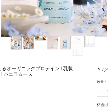
家族で使えるオーガニックプロテイン l 乳製
￥7,2
 l バニラムース
数量
*
料金