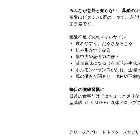
みんなが意外と知らない、葉酸の大
葉酸はビタミンB群の一つで、赤血
栄養素です。
葉酸不足で現れやすいサイン
疲れやすく、だるさを感じる
肌や爪が弱くなる
集中力や記憶力の低下
貧血気味になる（赤血球の生成
ホルモンバランスが乱れ、生理
腸の働きが弱まり、便秘や下痢
毎日の健康習慣に
日常の食事だけではちょっと足りな
型葉酸（L-5-MTHF）液体ドロッ
クリニックグレード ドクターズサプ