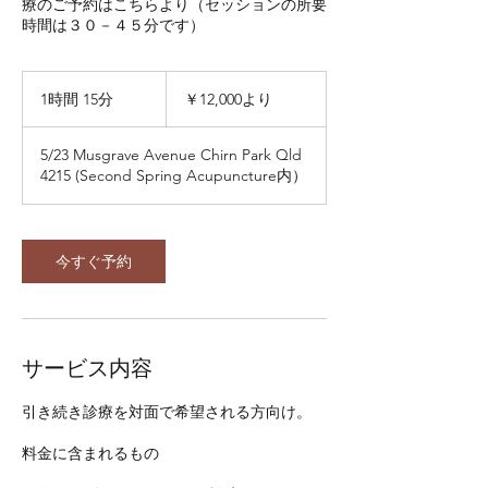
療のご予約はこちらより（セッションの所要
時間は３０－４５分です）
12,000
円
1時間 15分
1
￥12,000より
よ
時
り
1
5/23 Musgrave Avenue Chirn Park Qld
5
4215 (Second Spring Acupuncture内）
分
今すぐ予約
サービス内容
引き続き診療を対面で希望される方向け。
料金に含まれるもの