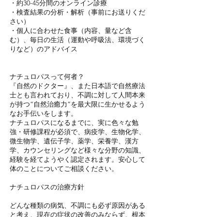
・約30-45分間のオンライン診療
・検査結果の分析・解析（事前にお送りくだ
さい）
・個人に合わせた食事（内容、量など含
む）、毎日の生活（運動や呼吸法、環境づく
りなど）のアドバイス
ナチュロパスって何者？
『自然のドクター』、また日本語で自然療法
士とも言われており、不調に対して人間本来
が持つ“自然治癒力”を最大限に生かせるよう
なお手伝いをします。
ナチュロパスになるまでに、実に色々な勉
強・研修課程が必須で、病疫学、生物化学、
微生物学、遺伝子学、薬学、栄養学、漢方
学、カウンセリングなど様々な分野の知識、
経験を経てようやく認定されます。安心して
体のことについてご相談ください。
ナチュロパスの治療方針
どんな種類の病気、不調にも必ず原因がある
と考え、現在の症状の改善のみならず、根本