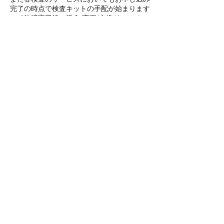
完了の時点で検査キットの手配が始まります
ので決済完了後の返金/変更/交換/キャンセ
ル等はお受けいたしておりませんので予めご
了承下さいませ。
診療お申し込み後予約日/時間の変更をご希
望の場合はご予約の48時間前までに速やかに
お問い合わせフォームよりお知らせください
ませ。 48時間以内の変更は100％キャンセル
チャージがかかります、ご注意くださいま
せ。
連絡先
+61 756 611 238
info@hummingbirdhealth.info