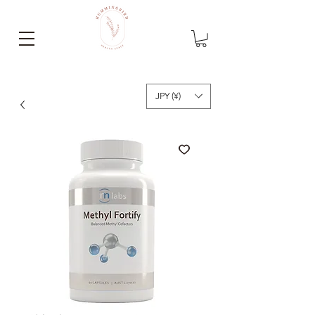
JPY (¥)