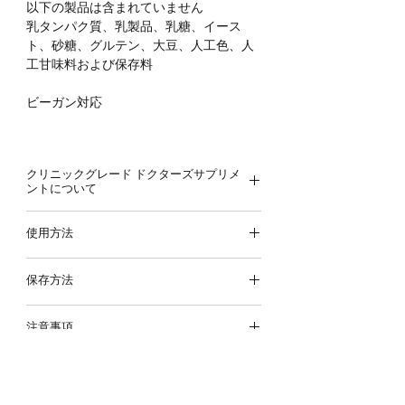
以下の製品は含まれていません
乳タンパク質、乳製品、乳糖、イース
ト、砂糖、グルテン、大豆、人工色、人
工甘味料および保存料
ビーガン対応
クリニックグレード ドクターズサプリメ
ントについて
本製品は一般向け販売されているものよ
使用方法
りももう一段階品質や含有量にこだわっ
たアイテムで、
オンライン診療
なしでの
1粒を1日1回食中または食後にご使用くだ
提供は法律上禁止されているためナチュ
保存方法
さい
ロパスさやからの提案なしでのご提供は
25度以下で直射日光を避けて保存くださ
出来兼ねます。まずはオンライン診療に
注意事項
い
てご相談ください。
対象の診療メニュー
体に合わない場合は当院にご連絡の
変化を実感する120日パーソナル診療
含有量
上、お近くの医療機関での指示に従っ
120日診療＋原因究明フルコース検査
てください