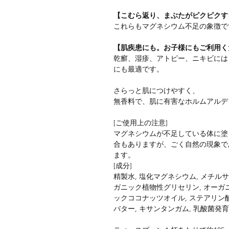
【こむら返り、まぶたがピクピクす
これらもマグネシウム不足の象徴で
【肌疾患にも。お子様にもご利用く
乾癬、湿疹、アトピー、ニキビには
にも最適です。
さらっと肌につけやすく、
無香料で、肌に有害なホルムアルデ
[ご使用上の注意]
マグネシウムが不足している体に塗
合もありますが、ごく自然の現象で
ます。
[成分]
精製水, 塩化マグネシウム, メチル
ガニック植物性グリセリン, オーガ
ックココナッツオイル, ステアリン
バター, キサンタンガム, 乳酸菌発