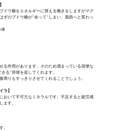
】
ブドウ糖をエネルギーに替える働きをしますがマグ
はずのブドウ糖が”余って”しまい、脂肪へと変わっ
い体
せる作用があります。そのため溜まっている宿便な
できる”排便を促してくれます。
腹周りもすっきりさせてくれることでしょう。
イラ】
において不可欠なミネラルです。不足すると疲労感
下します。
す。