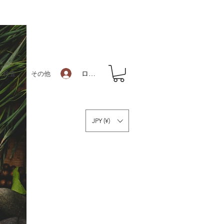
ログイン
検査
その他
JPY (¥)