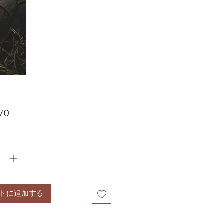
価
70
格
トに追加する