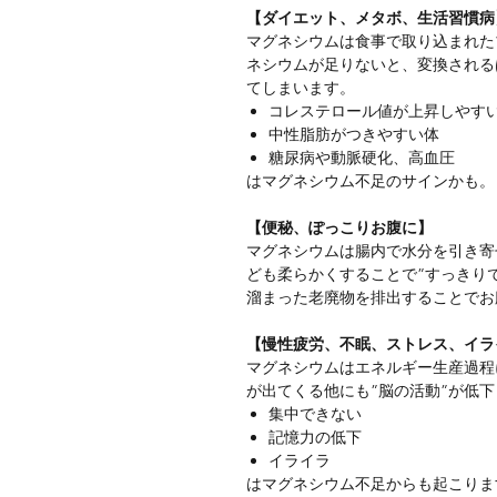
【ダイエット、メタボ、生活習慣病
マグネシウムは食事で取り込まれた
ネシウムが足りないと、変換される
てしまいます。
コレステロール値が上昇しやす
中性脂肪がつきやすい体
糖尿病や動脈硬化、高血圧
はマグネシウム不足のサインかも。
【便秘、ぽっこりお腹に】
マグネシウムは腸内で水分を引き寄
ども柔らかくすることで”すっきり
溜まった老廃物を排出することでお
【慢性疲労、不眠、ストレス、イラ
マグネシウムはエネルギー生産過程
が出てくる他にも”脳の活動”が低
集中できない
記憶力の低下
イライラ
はマグネシウム不足からも起こりま