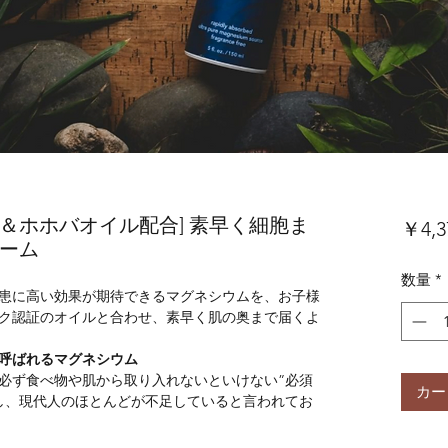
＆ホホバオイル配合] 素早く細胞ま
￥4,3
リーム
数量
*
患に高い効果が期待できるマグネシウムを、お子様
ク認証のオイルと合わせ、素早く肌の奥まで届くよ
呼ばれるマグネシウム
必ず食べ物や肌から取り入れないといけない”必須
カー
し、現代人のほとんどが不足していると言われてお